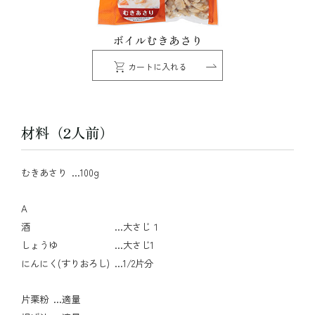
ボイルむきあさり
カートに入れる
材料（2人前）
むきあさり
…100g
A
酒
…大さじ１
しょうゆ
…大さじ1
にんにく(すりおろし)
…1/2片分
片栗粉
…適量