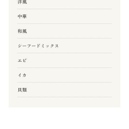
洋風
中華
和風
シーフードミックス
エビ
イカ
貝類