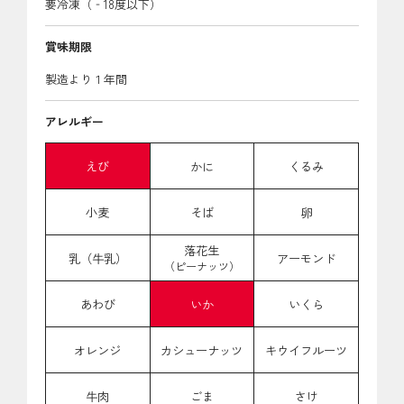
要冷凍（‐18度以下）
賞味期限
製造より１年間
アレルギー
えび
かに
くるみ
小麦
そば
卵
落花生
乳（牛乳）
アーモンド
（ピーナッツ）
あわび
いか
いくら
オレンジ
カシューナッツ
キウイフルーツ
牛肉
ごま
さけ