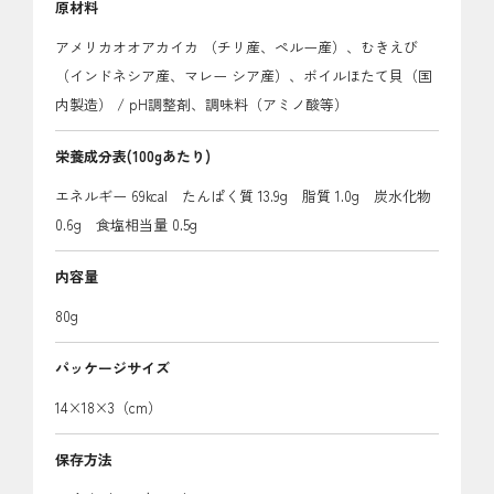
原材料
アメリカオオアカイカ （チリ産、ペルー産）、むきえび
（インドネシア産、マレー シア産）、ボイルほたて貝（国
内製造） / pH調整剤、調味料（アミノ酸等）
栄養成分表
(100gあたり)
エネルギー 69kcal たんぱく質 13.9g 脂質 1.0g 炭水化物
0.6g 食塩相当量 0.5g
内容量
80g
パッケージサイズ
14×18×3（cm）
保存方法