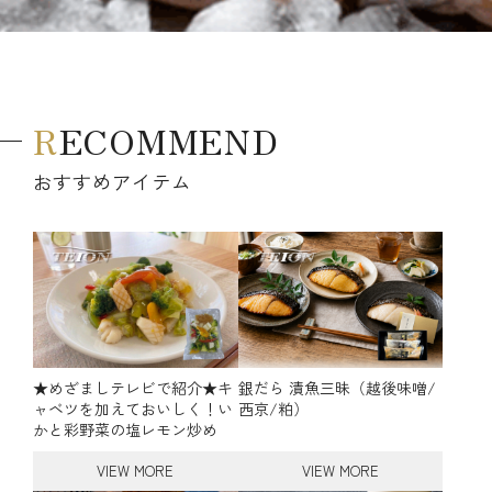
RECOMMEND
おすすめアイテム
★めざましテレビで紹介★キ
銀だら 漬魚三昧（越後味噌/
ャベツを加えておいしく！い
西京/粕）
かと彩野菜の塩レモン炒め
VIEW MORE
VIEW MORE