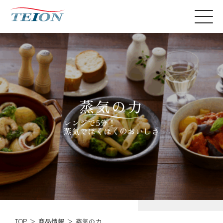
蒸気の力
レンジで5分！
蒸気でほくほくのおいしさ
TOP
商品情報
蒸気の力